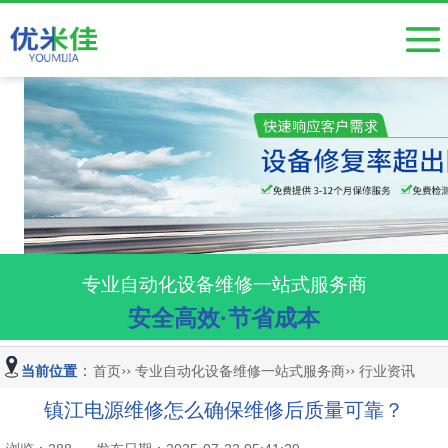
工业相机维修
按产品分类
触摸屏维修
伺服驱动器维修
变频器维修
电源维修
专业自动化设备维修一站式服务商
安全高效·节省成本
半导体设备维修
主板维修、电路板维修
：
››
››
当前位置
首页
专业自动化设备维修一站式服务商
行业资讯
小批量电路板开发焊接
镇江电源维修怎么确保维修后质量可靠？
视觉系统、显微镜维修