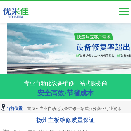
工业相机维修
按产品分类
触摸屏维修
伺服驱动器维修
变频器维修
电源维修
专业自动化设备维修一站式服务商
安全高效·节省成本
半导体设备维修
主板维修、电路板维修
：
››
››
当前位置
首页
专业自动化设备维修一站式服务商
行业资讯
小批量电路板开发焊接
扬州主板维修质量保证
视觉系统、显微镜维修