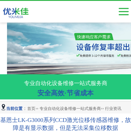
工业相机维修
按产品分类
触摸屏维修
伺服驱动器维修
变频器维修
电源维修
专业自动化设备维修一站式服务商
安全高效·节省成本
半导体设备维修
主板维修、电路板维修
：
››
››
当前位置
首页
专业自动化设备维修一站式服务商
行业资讯
小批量电路板开发焊接
基恩士LK-G3000系列CCD激光位移传感器维修，故
障是有显示数据，但是无法采集位移数据
视觉系统、显微镜维修