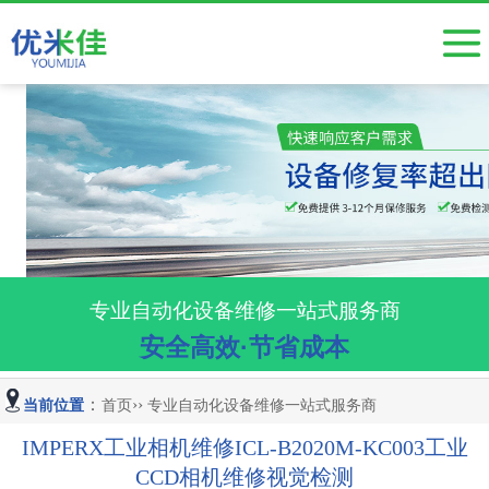
工业相机维修
按产品分类
触摸屏维修
伺服驱动器维修
变频器维修
电源维修
专业自动化设备维修一站式服务商
安全高效·节省成本
半导体设备维修
主板维修、电路板维修
：
››
当前位置
首页
专业自动化设备维修一站式服务商
小批量电路板开发焊接
IMPERX工业相机维修ICL-B2020M-KC003工业
CCD相机维修视觉检测
视觉系统、显微镜维修