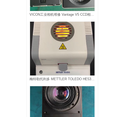
VICON工业相机维修 Vantage V5 CCD相机维修
梅特勒托利多 METTLER TOLEDO HE53卤素水分测定仪维修，故障是无法加热，卤素灯不亮