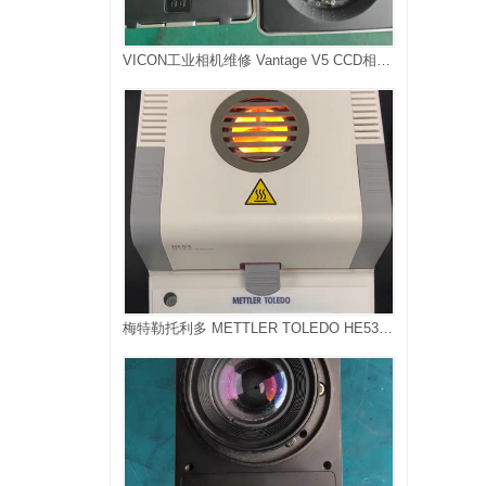
VICON工业相机维修 Vantage V5 CCD相机维修
梅特勒托利多 METTLER TOLEDO HE53卤素水分测定仪维修，故障是无法加热，卤素灯不亮